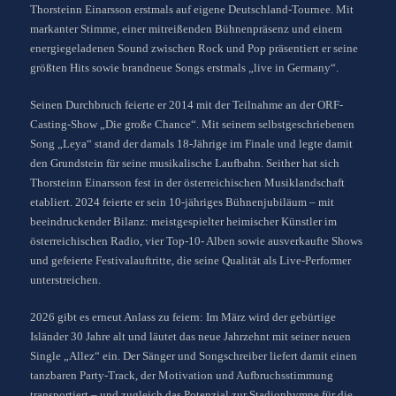
Thorsteinn Einarsson erstmals auf eigene Deutschland-Tournee. Mit
markanter Stimme, einer mitreißenden Bühnenpräsenz und einem
energiegeladenen Sound zwischen Rock und Pop präsentiert er seine
größten Hits sowie brandneue Songs erstmals „live in Germany“.
Seinen Durchbruch feierte er 2014 mit der Teilnahme an der ORF-
Casting-Show „Die große Chance“. Mit seinem selbstgeschriebenen
Song „Leya“ stand der damals 18-Jährige im Finale und legte damit
den Grundstein für seine musikalische Laufbahn. Seither hat sich
Thorsteinn Einarsson fest in der österreichischen Musiklandschaft
etabliert. 2024 feierte er sein 10-jähriges Bühnenjubiläum – mit
beeindruckender Bilanz: meistgespielter heimischer Künstler im
österreichischen Radio, vier Top-10- Alben sowie ausverkaufte Shows
und gefeierte Festivalauftritte, die seine Qualität als Live-Performer
unterstreichen.
2026 gibt es erneut Anlass zu feiern: Im März wird der gebürtige
Isländer 30 Jahre alt und läutet das neue Jahrzehnt mit seiner neuen
Single „Allez“ ein. Der Sänger und Songschreiber liefert damit einen
tanzbaren Party-Track, der Motivation und Aufbruchsstimmung
transportiert – und zugleich das Potenzial zur Stadionhymne für die