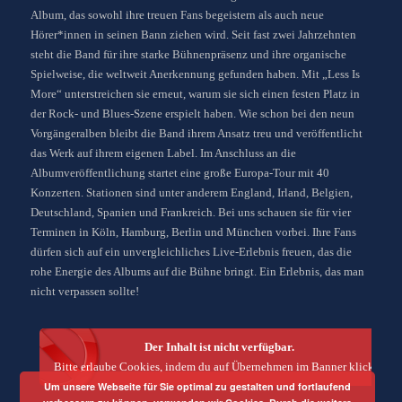
Album, das sowohl ihre treuen Fans begeistern als auch neue
Hörer*innen in seinen Bann ziehen wird. Seit fast zwei Jahrzehnten
steht die Band für ihre starke Bühnenpräsenz und ihre organische
Spielweise, die weltweit Anerkennung gefunden haben. Mit „Less Is
More“ unterstreichen sie erneut, warum sie sich einen festen Platz in
der Rock- und Blues-Szene erspielt haben. Wie schon bei den neun
Vorgängeralben bleibt die Band ihrem Ansatz treu und veröffentlicht
das Werk auf ihrem eigenen Label. Im Anschluss an die
Albumveröffentlichung startet eine große Europa-Tour mit 40
Konzerten. Stationen sind unter anderem England, Irland, Belgien,
Deutschland, Spanien und Frankreich. Bei uns schauen sie für vier
Terminen in Köln, Hamburg, Berlin und München vorbei. Ihre Fans
dürfen sich auf ein unvergleichliches Live-Erlebnis freuen, das die
rohe Energie des Albums auf die Bühne bringt. Ein Erlebnis, das man
nicht verpassen sollte!
Der Inhalt ist nicht verfügbar.
Bitte erlaube Cookies, indem du auf Übernehmen im Banner klickst.
Um unsere Webseite für Sie optimal zu gestalten und fortlaufend