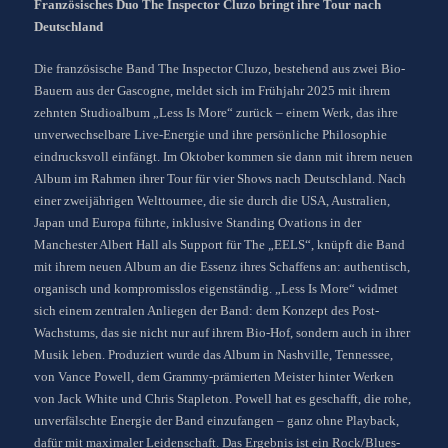
Französisches Duo The Inspector Cluzo bringt ihre Tour nach
Deutschland
Die französische Band The Inspector Cluzo, bestehend aus zwei Bio-
Bauern aus der Gascogne, meldet sich im Frühjahr 2025 mit ihrem
zehnten Studioalbum „Less Is More“ zurück – einem Werk, das ihre
unverwechselbare Live-Energie und ihre persönliche Philosophie
eindrucksvoll einfängt. Im Oktober kommen sie dann mit ihrem neuen
Album im Rahmen ihrer Tour für vier Shows nach Deutschland. Nach
einer zweijährigen Welttournee, die sie durch die USA, Australien,
Japan und Europa führte, inklusive Standing Ovations in der
Manchester Albert Hall als Support für The „EELS“, knüpft die Band
mit ihrem neuen Album an die Essenz ihres Schaffens an: authentisch,
organisch und kompromisslos eigenständig. „Less Is More“ widmet
sich einem zentralen Anliegen der Band: dem Konzept des Post-
Wachstums, das sie nicht nur auf ihrem Bio-Hof, sondern auch in ihrer
Musik leben. Produziert wurde das Album in Nashville, Tennessee,
von Vance Powell, dem Grammy-prämierten Meister hinter Werken
von Jack White und Chris Stapleton. Powell hat es geschafft, die rohe,
unverfälschte Energie der Band einzufangen – ganz ohne Playback,
dafür mit maximaler Leidenschaft. Das Ergebnis ist ein Rock/Blues-