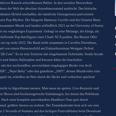
ektiven Rausch schweißnasser Hallen. In den sozialen Netzwerken
hnen der Welt der absolute Ausnahmezustand ausbricht. Das britische
ähmten Hybrid erschaffen, der sämtliche Genregrenzen pulverisiert.
ekten Pop-Mythos. Die Sängerin Harmony Cavelle und der Gitarrist Harry
zusammen Musik und landen schließlich 2021 an der University of Surrey
r ein waghalsiges Experiment. Gefragt ist eine Melange, die klingt, als
illernde Pop-Intelligenz einer Charli XCX prallen. Der Bassist Ollie
ine-up steht 2022. Die Band zieht zusammen in Cavelles Elternhaus,
hand von einem Hinweisschild am Einkaufszentrum Westgate Oxford.
Y2K Core“. Es ist eine Zeitreise mit eingebautem Turbolader. South Arcade
r und frühen Nullerjahre und kreuzen dabei die brachialen
 mit den zuckersüßen, unverschämt eingängigen Hooks von Avril
GER“, „Nepo Baby“ oder das grandiose „2005“, dessen Musikvideo eine
ple ist, schießen im Netz durch die Decke und verbuchen spielend
 nicht in Algorithmen messen. Man muss sie spüren. Live-Konzerte und
Ihre Shows sind hochenergetische Entladungen, bei denen das Publikum
. Nach einer komplett ausverkauften Headliner-Tour quer durch
uf, größere Arenen zu erobern. Der Terminkalender liest sich wie eine
von 5 Seconds of Summer, auf den heiligen Festivalböden beim Download