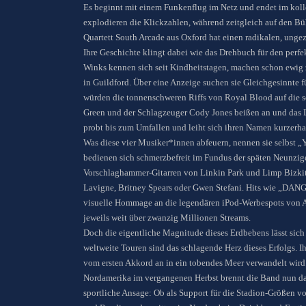
Es beginnt mit einem Funkenflug im Netz und endet im koll
explodieren die Klickzahlen, während zeitgleich auf den Bü
Quartett South Arcade aus Oxford hat einen radikalen, ungez
Ihre Geschichte klingt dabei wie das Drehbuch für den perf
Winks kennen sich seit Kindheitstagen, machen schon ewig 
in Guildford. Über eine Anzeige suchen sie Gleichgesinnte fü
würden die tonnenschweren Riffs von Royal Blood auf die sch
Green und der Schlagzeuger Cody Jones beißen an und das L
probt bis zum Umfallen und leiht sich ihren Namen kurzer
Was diese vier Musiker*innen abfeuern, nennen sie selbst „
bedienen sich schmerzbefreit im Fundus der späten Neunzige
Vorschlaghammer-Gitarren von Linkin Park und Limp Bizkit
Lavigne, Britney Spears oder Gwen Stefani. Hits wie „DAN
visuelle Hommage an die legendären iPod-Werbespots von Ap
jeweils weit über zwanzig Millionen Streams.
Doch die eigentliche Magnitude dieses Erdbebens lässt sich
weltweite Touren sind das schlagende Herz dieses Erfolgs. 
vom ersten Akkord an in ein tobendes Meer verwandelt wird
Nordamerika im vergangenen Herbst brennt die Band nun dara
sportliche Ansage: Ob als Support für die Stadion-Größen 