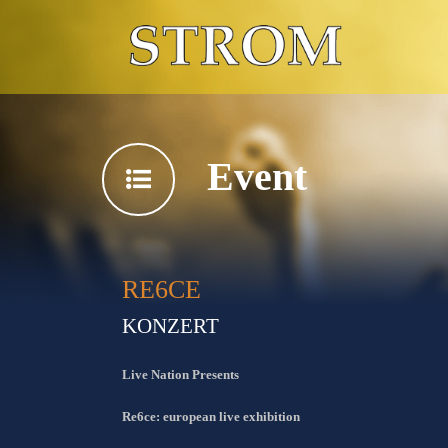
Event
RE6CE
KONZERT
Live Nation Presents
Re6ce: european live exhibition