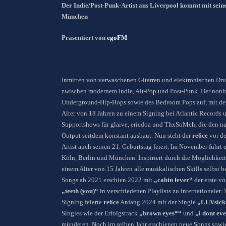
Der Indie/Post-Punk-Artist aus Liverpool kommt mit se
München
Präsentiert von
egoFM
Inmitten von verwaschenen Gitarren und elektronischen Dru
zwischen modernem Indie, Alt-Pop und Post-Punk. Der nonbin
Underground-Hip-Hops sowie des Bedroom Pops auf, mit d
Alter von 18 Jahren zu einem Signing bei Atlantic Records 
Supportshows für glaive, ericdoa und ThxSoMch, die den n
Output seitdem konstant ausbaut. Nun steht der
re6ce
vor de
Artist auch seinen 21. Geburtstag feiert. Im November führt 
Köln, Berlin und München. Inspiriert durch die Möglichkeit
einem Alter von 15 Jahren alle musikalischen Skills selbst 
Songs ab 2021 erschien 2022 mit
„cabin fever“
der erste vo
„teeth (you)“
in verschiedenen Playlists zu internationale
Signing feierte
re6ce
Anfang 2024 mit der Single
„LUVsick
Singles wie der Erfolgstrack
„brown eyes*“
und
„i dont eve
mündeten. Noch im selben Jahr erschienen neue Songs sowi