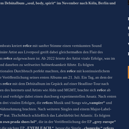
inem Debütalbum
„soul, body, spirit“ im November nach K
öln, Berlin und
mbeats kreiert
r
e6ce
mit sanfter Stimme einen verträumten Sound
äre Artist aus Liverpool greift dabei gleichermaßen den Flair des
em
r
e6ce
aufgewachsen ist. Ab 2022 feierte der Artist virale Erfolge, was im
und daneben zu weltweiter Aufmerksamkeit führte. Es folgten
ationalen Durchbruch perfekt machten, den
re6ce
mit kontinuierlichem
r Veröffentlichung seines ersten Albums am 21. Juli. Ein Tag, an dem der
es
re6ce
mit dem Debütalbum im Gepäck auf einer Headline-Tour nach
en des Internets und Artists wie Aldn und MGMT, brachte sich
r
e6ce
ab
bei und verfolgte dabei einen durchweg experimentellen Ansatz. Nach ersten
n drei viralen Erfolgen, die
re6ce
s
Musik und Songs wie
„vampire“
und
r Wahrnehmung brachten. Nach weiteren Singles und einem Major-Label-
!“
feat. ThxSoMuch schließlich das Labeldebüt bei Atlantic. Es folgten
n own prada shoes lol“
, die in der Veröffentlichung der EP
„grey europe“
e die nächste EP
„EYEBLEACH.“
, bevor die Single
„change4u.“
r
e6ces