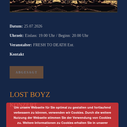
Datum:
25.07.2026
Uhrzeit:
Einlass: 19.00 Uhr / Beginn: 20.00 Uhr
Veranstalter:
FRESH TO DEATH Ent.
Kontakt
ABGESAGT
LOST BOYZ
KONZERT
Um unsere Webseite für Sie optimal zu gestalten und fortlaufend
verbessern zu können, verwenden wir Cookies. Durch die weitere
Nutzung der Webseite stimmen Sie der Verwendung von Cookies
zu. Weitere Informationen zu Cookies erhalten Sie in unserer