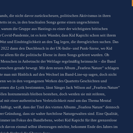
nds, die nicht davor zurückscheuen, politischen Aktivismus in ihren
tts ist es, in den brachialen Songs gerne einen ungeschönten
 warum die Gruppe aus Hastings zu einer der wichtigsten britischen
 Covid-Pandemie, ist es kein Wunder, dass Kid Kapichi schon seit ihrem
ut und Eindringlichkeit an den Tag legen, die ihresgleichen suchen. Das
 2022 dann den Durchbruch in der UK-Indie- und Punk-Szene, wo Kid
 allem für die politische Ebene in ihren Songs gefeiert wurden. Ob
die Menschen in Anbetracht der Weltlage regelmäßig heimsucht – die Band
itmenschen gerade bewegt. Mit dem neuen Album „Fearless Nature“ schlagen
nte man mit Hinblick auf den Wechsel im Band-Line-up sagen, doch nicht
. Denn wo in den vergangenen Werken des Quartetts Geschichten und
men die Lyrik bestimmten, lässt Sänger Jack Wilson auf „Fearless Nature“
llen Instrumentals bleiben bestehen, doch werden sie mit reiferen,
mal mit einer authentischen Verletzlichkeit rund um das Thema Mental
häftigt, weiß, dass der Titel des vierten Albums „Fearless Nature“ dennoch
er Gründung, dass sie wahre furchtlose Naturgewalten sind. Eine Qualität,
n immer im Fokus des Bandlebens, wobei Kid Kapichi für ihre grenzenlose
 sich davon einmal selbst überzeugen möchte, bekommt Ende des Jahres im