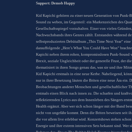
Support: Demob Happy
Kid Kapichi gehören zu einer neuen Generation von Punk-Ba
Sound zu weben, im Gegenteil: ein Markenzeichen des Quarte
Gesellschaftsspiegel vorzuhalten. Einer von vielen Gründen,
Nachwuchsbands ihres Genres zählt. Entstanden während der
selbstproduzierten Debütalbum „This Time Next Year“ eine W
darauffolgende „Here’s What You Could Have Won“ brachte
Kapichi neben ihrem rohen, kompromisslosen Punk-Sound vor
Brexit, soziale Ungleichheit oder der generelle Frust, der 
thematisiert in ihren Songs genau das, was sie und ihre M
Kid Kapichi erstmals in eine neue Kerbe. Naheliegend, kön
nur in ihrer Besetzung läuten die Briten eine neue Ära ein
Beobachtungen anderer Menschen und gesellschaftlicher The
erstmals einen Blick nach innen zu. Die scharfen und kraftvo
reflektierenden Lyrics aus dem Innenleben des Sängers erst
Health ergänzt. Aber wer sich schon länger mit der Band besc
nicht von ungefähr kommt. Denn die Briten beweisen seit ihr
die vor allem live erlebbar wird. Konzertshows stehen scho
Energie und ihre extrem intensiven Sets bekannt sind. Wer