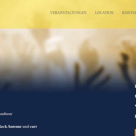
VERANSTALTUNGEN
LOCATION
KONTA
andtour
Rock Antenne
und
curt