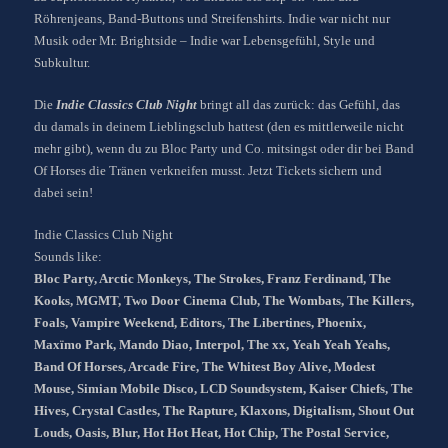
Röhrenjeans, Band-Buttons und Streifenshirts. Indie war nicht nur
Musik oder Mr. Brightside – Indie war Lebensgefühl, Style und
Subkultur.
Die
Indie Classics Club Night
bringt all das zurück: das Gefühl, das
du damals in deinem Lieblingsclub hattest (den es mittlerweile nicht
mehr gibt), wenn du zu Bloc Party und Co. mitsingst oder dir bei Band
Of Horses die Tränen verkneifen musst. Jetzt Tickets sichern und
dabei sein!
Indie Classics Club Night
Sounds like:
Bloc Party, Arctic Monkeys, The Strokes, Franz Ferdinand, The
Kooks, MGMT, Two Door Cinema Club, The Wombats, The Killers,
Foals, Vampire Weekend, Editors, The Libertines, Phoenix,
Maxïmo Park, Mando Diao, Interpol, The xx, Yeah Yeah Yeahs,
Band Of Horses, Arcade Fire, The Whitest Boy Alive, Modest
Mouse, Simian Mobile Disco, LCD Soundsystem, Kaiser Chiefs, The
Hives, Crystal Castles, The Rapture, Klaxons, Digitalism, Shout Out
Louds, Oasis, Blur, Hot Hot Heat, Hot Chip, The Postal Service,