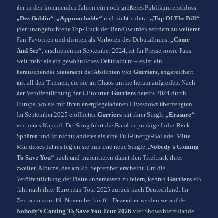
der in den kommenden Jahren ein noch größeres Publikum erschloss.
„Des Goblin“
,
„Approachable“
und nicht zuletzt
„Top Of The Bill“
(der unangefochtene Top-Track der Band) wurden seitdem zu weiteren
Fan-Favoriten und dienten als Vorboten des Debütalbums.
„Come
And See“
, erschienen im September 2024, ist für Presse sowie Fans
weit mehr als ein gewöhnliches Debütalbum – es ist ein
berauschendes Statement der Absichten von
Gurriers
, angereichert
mit all den Themen, die sie im Chaos um sie herum aufgreifen. Nach
der Veröffentlichung der LP tourten
Gurriers
bereits 2024 durch
Europa, wo sie mit ihren energiegeladenen Liveshows überzeugten.
Im September 2025 eröffneten
Gurriers
mit ihrer Single
„Erasure“
ein neues Kapitel. Der Song führt die Band in punkige Indie-Rock-
Sphären und ist nichts anderes als eine Full-Energy-Ballade. Mitte
Mai dieses Jahres legten sie nun ihre neue Single „
Nobody’s Coming
To Save You“
nach und präsentieren damit den Titeltrack ihres
zweiten Albums, das am 25. September erscheint. Um die
Veröffentlichung der Platte angemessen zu feiern, kehren
Gurriers
ein
Jahr nach ihrer European Tour 2025 zurück nach Deutschland. Im
Zeitraum vom 19. November bis 01. Dezember werden sie auf der
Nobody’s Coming To Save You Tour 2026
vier Shows hierzulande