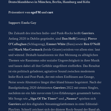
Deutschlandshows in München, Berlin, Hamburg und Köln
Präsentiert von
egoFM
und
curt
Support: Enola Gay
Die Zukunft des irischen Indie- und Punk-Rocks heißt
Gurriers
.
Anfang 2020 in Dublin gegründet, sind
Dan Hoff
(Gesang),
Pierce
O’Callaghan
(Schlagzeug),
Emmet White
(Bass) sowie
Ben O’Neill
und
Mark MacCormack
(beide Gitarre) seitdem vor allem eins: laut
und wütend. Deshalb kanalisieren sie ihre Meinung zu alltäglichen
Themen wie Rassismus oder sozialer Ungerechtigkeit in ihrer Musik
und lassen dabei all ihre Gefühle ungefiltert einfließen. Das Resultat
ist ein politisch geladener, agitativer Sound zwischen modernem
Indie-Rock und Post-Punk, der mit rohen Einflüssen aus Grunge,
Noise sowie Alternative längst über Irland hinaus begeistert. Nach der
Bandgründung 2020 debütierten
Gurriers
2022 mit ersten Singles,
nachdem sie ein Jahr zuvor erste Live-Erfahrungen gesammelt hatten.
Mit Songs wie
„Sign Of The Times“
und
„Nausea“
spielten sich
Gurriers
auf den digitalen Streamingplattformen in erste Editorial-
Playlists. Schnell zeichnet sich der düstere Rock-Sound der Band ab,