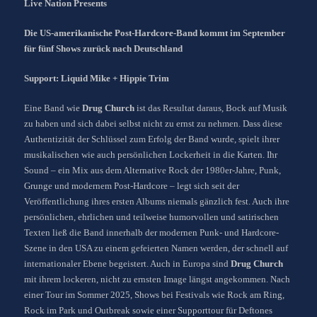
Live Nation Presents
Die US-amerikanische Post-Hardcore-Band kommt im September
für fünf Shows zurück nach Deutschland
Support: Liquid Mike + Hippie Trim
Eine Band wie
Drug Church
ist das Resultat daraus, Bock auf Musik
zu haben und sich dabei selbst nicht zu ernst zu nehmen. Dass diese
Authentizität der Schlüssel zum Erfolg der Band wurde, spielt ihrer
musikalischen wie auch persönlichen Lockerheit in die Karten. Ihr
Sound – ein Mix aus dem Alternative Rock der 1980er-Jahre, Punk,
Grunge und modernem Post-Hardcore – legt sich seit der
Veröffentlichung ihres ersten Albums niemals gänzlich fest. Auch ihre
persönlichen, ehrlichen und teilweise humorvollen und satirischen
Texten ließ die Band innerhalb der modernen Punk- und Hardcore-
Szene in den USA zu einem gefeierten Namen werden, der schnell auf
internationaler Ebene begeistert. Auch in Europa sind
Drug Church
mit ihrem lockeren, nicht zu ernsten Image längst angekommen. Nach
einer Tour im Sommer 2025, Shows bei Festivals wie Rock am Ring,
Rock im Park und Outbreak sowie einer Supporttour für Deftones