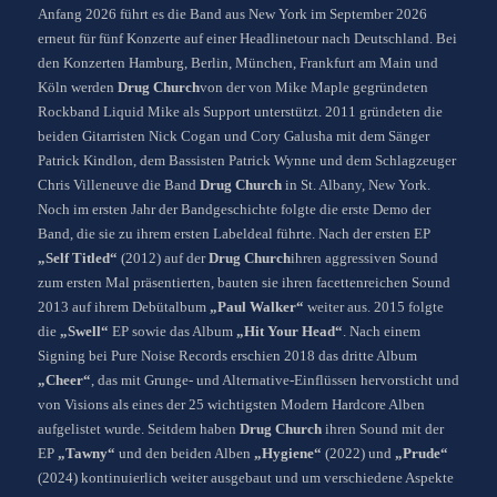
Anfang 2026 führt es die Band aus New York im September 2026
erneut für fünf Konzerte auf einer Headlinetour nach Deutschland. Bei
den Konzerten Hamburg, Berlin, München, Frankfurt am Main und
Köln werden
Drug Church
von der von Mike Maple gegründeten
Rockband Liquid Mike als Support unterstützt. 2011 gründeten die
beiden Gitarristen Nick Cogan und Cory Galusha mit dem Sänger
Patrick Kindlon, dem Bassisten Patrick Wynne und dem Schlagzeuger
Chris Villeneuve die Band
Drug Church
in St. Albany, New York.
Noch im ersten Jahr der Bandgeschichte folgte die erste Demo der
Band, die sie zu ihrem ersten Labeldeal führte. Nach der ersten EP
„Self Titled“
(2012) auf der
Drug Church
ihren aggressiven Sound
zum ersten Mal präsentierten, bauten sie ihren facettenreichen Sound
2013 auf ihrem Debütalbum
„Paul Walker“
weiter aus. 2015 folgte
die
„Swell“
EP sowie das Album
„Hit Your Head“
. Nach einem
Signing bei Pure Noise Records erschien 2018 das dritte Album
„Cheer“
, das mit Grunge- und Alternative-Einflüssen hervorsticht und
von Visions als eines der 25 wichtigsten Modern Hardcore Alben
aufgelistet wurde. Seitdem haben
Drug Church
ihren Sound mit der
EP
„Tawny“
und den beiden Alben
„Hygiene“
(2022) und
„Prude“
(2024) kontinuierlich weiter ausgebaut und um verschiedene Aspekte