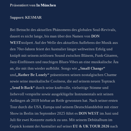
Präsentiert von
In München
Support: KESMAR
Bei Betracht des aktuellen Phänomens des globalen Soul-Revivals,
dauert es nicht lange, bis man über den Namen von
DON
WEST
stolpert. Auf der Welle des aktuellen Auflebens der Musik aus
den 70er-Jahren feiert der Australier längst weltweiten Erfolg und
knüpft mit seinem zeitlosen Sound zwischen Bläsern, Funk-Gitarren,
Jazz-Einflüssen und rauchigen Blues-Vibes an eine musikalische Ära
an, die mit ihm wieder aufblüht. Songs wie
„Small Change“
und
„Rather Be Lonely“
präsentieren seinen nostalgischen Charme
sowie seine musikalische Coolness, die auf seinem neuen Toptrack
„Send It Back“
durch seine kraftvolle, vielseitige Stimme und
liebevoll verspielte sowie ausgeklügelte Instrumentals seit seinen
Anfängen ab 2019 hörbar an Reife gewonnen hat. Nach seiner ersten
Tour durch die USA, Europa und seinem Deutschlanddebüt mit einer
Show in Berlin im September 2025 führt es
DON
WEST
im Juni und
Juli für zwei Konzerte zurück zu uns. Mit seinem Debütalbum im
Gepäck kommt der Australier auf seiner
EU & UK TOUR 2026
nach