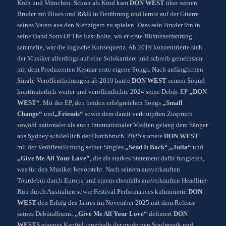
Köln und München. Schon als Kind kam
DON WEST
über seinen
Bruder mit Blues und R&B in Berührung und lernte auf der Gitarre
seines Vaters aus den Siebzigern zu spielen. Dass sein Bruder ihn in
seine Band Sons Of The East holte, wo er erste Bühnenerfahrung
sammelte, war die logische Konsequenz. Ab 2019 konzentrierte sich
der Musiker allerdings auf eine Solokarriere und schreib gemeinsam
mit dem Produzenten Kesmar erste eigene Songs. Nach anfänglichen
Single-Veröffentlichungen ab 2019 baute
DON
WEST
seinen Sound
kontinuierlich weiter und veröffentlichte 2024 seine Debüt-EP
„DON
WEST“
. Mit der EP, den beiden erfolgreichen Songs
„Small
Change“
und
„Friends“
sowie dem damit verknüpften Zuspruch
sowohl nationaler als auch internationaler Medien gelang dem Sänger
aus Sydney schließlich der Durchbruch. 2025 startete
DON WEST
mit der Veröffentlichung seiner Singles
„Send It Back“
,
„Julia“
und
„Give Me All Your Love”
, die als starkes Statement dafür fungieren,
was für den Musiker bevorsteht. Nach seinem ausverkauften
Tourdebüt durch Europa und einem ebenfalls ausverkauften Headline-
Run durch Australien sowie Festival Performances kulminierte
DON
WEST
den Erfolg des Jahres im November 2025 mit dem Release
seines Debütalbums.
„Give Me All Your Love“
definiert
DON
WESTS
eigenes Kapitel innerhalb der modernen Soulmusik und