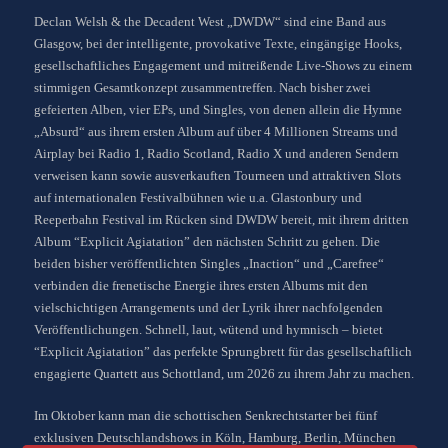
Declan Welsh & the Decadent West „DWDW“ sind eine Band aus
Glasgow, bei der intelligente, provokative Texte, eingängige Hooks,
gesellschaftliches Engagement und mitreißende Live-Shows zu einem
stimmigen Gesamtkonzept zusammentreffen. Nach bisher zwei
gefeierten Alben, vier EPs, und Singles, von denen allein die Hymne
„Absurd“ aus ihrem ersten Album auf über 4 Millionen Streams und
Airplay bei Radio 1, Radio Scotland, Radio X und anderen Sendern
verweisen kann sowie ausverkauften Tourneen und attraktiven Slots
auf internationalen Festivalbühnen wie u.a. Glastonbury und
Reeperbahn Festival im Rücken sind DWDW bereit, mit ihrem dritten
Album “Explicit Agiatation” den nächsten Schritt zu gehen. Die
beiden bisher veröffentlichten Singles „Inaction“ und „Carefree“
verbinden die frenetische Energie ihres ersten Albums mit den
vielschichtigen Arrangements und der Lyrik ihrer nachfolgenden
Veröffentlichungen. Schnell, laut, wütend und hymnisch – bietet
“Explicit Agiatation” das perfekte Sprungbrett für das gesellschaftlich
engagierte Quartett aus Schottland, um 2026 zu ihrem Jahr zu machen.
Im Oktober kann man die schottischen Senkrechtstarter bei fünf
exklusiven Deutschlandshows in Köln, Hamburg, Berlin, München