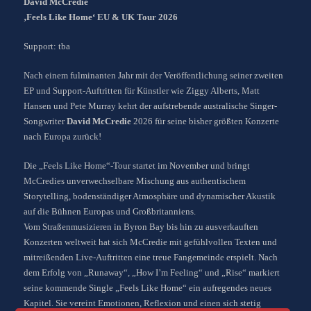
David McCredie
‚Feels Like Home‘ EU & UK Tour 2026
Support: tba
Nach einem fulminanten Jahr mit der Veröffentlichung seiner zweiten
EP und Support-Auftritten für Künstler wie Ziggy Alberts, Matt
Hansen und Pete Murray kehrt der aufstrebende australische Singer-
Songwriter
David McCredie
2026 für seine bisher größten Konzerte
nach Europa zurück!
Die „Feels Like Home“-Tour startet im November und bringt
McCredies unverwechselbare Mischung aus authentischem
Storytelling, bodenständiger Atmosphäre und dynamischer Akustik
auf die Bühnen Europas und Großbritanniens.
Vom Straßenmusizieren in Byron Bay bis hin zu ausverkauften
Konzerten weltweit hat sich McCredie mit gefühlvollen Texten und
mitreißenden Live-Auftritten eine treue Fangemeinde erspielt. Nach
dem Erfolg von „Runaway“, „How I’m Feeling“ und „Rise“ markiert
seine kommende Single „Feels Like Home“ ein aufregendes neues
Kapitel. Sie vereint Emotionen, Reflexion und einen sich stetig