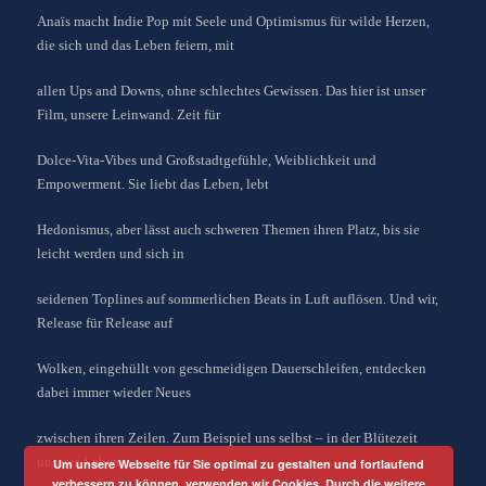
Anaïs macht Indie Pop mit Seele und Optimismus für wilde Herzen,
die sich und das Leben feiern, mit
allen Ups and Downs, ohne schlechtes Gewissen. Das hier ist unser
Film, unsere Leinwand. Zeit für
Dolce-Vita-Vibes und Großstadtgefühle, Weiblichkeit und
Empowerment. Sie liebt das Leben, lebt
Hedonismus, aber lässt auch schweren Themen ihren Platz, bis sie
leicht werden und sich in
seidenen Toplines auf sommerlichen Beats in Luft auflösen. Und wir,
Release für Release auf
Wolken, eingehüllt von geschmeidigen Dauerschleifen, entdecken
dabei immer wieder Neues
zwischen ihren Zeilen. Zum Beispiel uns selbst – in der Blütezeit
unseres Lebens.
Um unsere Webseite für Sie optimal zu gestalten und fortlaufend
verbessern zu können, verwenden wir Cookies. Durch die weitere