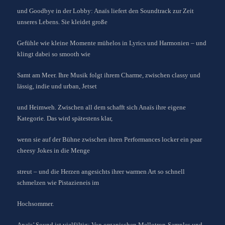
und Goodbye in der Lobby: Anaïs liefert den Soundtrack zur Zeit
unseres Lebens. Sie kleidet große
Gefühle wie kleine Momente mühelos in Lyrics und Harmonien – und
klingt dabei so smooth wie
Samt am Meer. Ihre Musik folgt ihrem Charme, zwischen classy und
lässig, indie und urban, Jetset
und Heimweh. Zwischen all dem schafft sich Anaïs ihre eigene
Kategorie. Das wird spätestens klar,
wenn sie auf der Bühne zwischen ihren Performances locker ein paar
cheesy Jokes in die Menge
streut – und die Herzen angesichts ihrer warmen Art so schnell
schmelzen wie Pistazieneis im
Hochsommer.
Anaïs’ Sound ist vielfältig: Von organischen Mellotron-Samples und