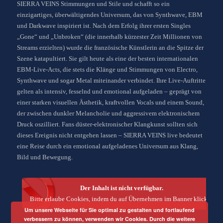
SIERRA VEINS Stimmungen und Stile und schafft so ein
einzigartiges, überwältigendes Universum, das von Synthwave, EBM
und Darkwave inspiriert ist. Nach dem Erfolg ihrer ersten Singles
„Gone“ und „Unbroken“ (die innerhalb kürzester Zeit Millionen von
Streams erzielten) wurde die französische Künstlerin an die Spitze der
Szene katapultiert. Sie gilt heute als eine der besten internationalen
EBM-Live-Acts, die stets die Klänge und Stimmungen von Electro,
Synthwave und sogar Metal miteinander verbindet. Ihre Live-Auftritte
gelten als intensiv, fesselnd und emotional aufgeladen – geprägt von
einer starken visuellen Ästhetik, kraftvollen Vocals und einem Sound,
der zwischen dunkler Melancholie und aggressivem elektronischem
Druck oszilliert. Fans düster-elektronischer Klangkunst sollten sich
dieses Ereignis nicht entgehen lassen – SIERRA VEINS live bedeutet
eine Reise durch ein emotional aufgeladenes Universum aus Klang,
Bild und Bewegung.
Der Inhalt ist nicht verfügbar.
Bitte erlaube Cookies, indem du auf Übernehmen im Banner klickst.
Um unsere Webseite für Sie optimal zu gestalten und fortlaufend
verbessern zu können, verwenden wir Cookies. Durch die weitere