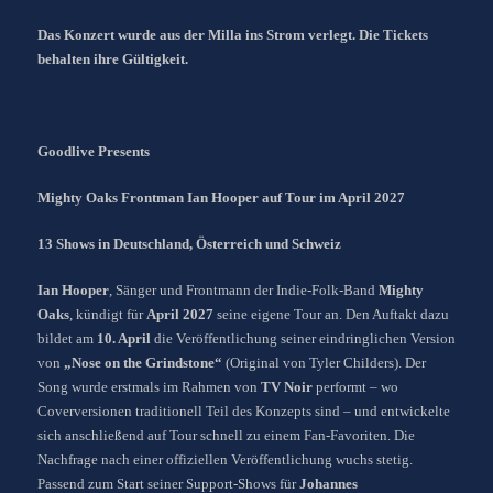
Das Konzert wurde aus der Milla ins Strom verlegt. Die Tickets
behalten ihre Gültigkeit.
Goodlive Presents
Mighty Oaks Frontman Ian Hooper auf Tour im April 2027
13 Shows in Deutschland, Österreich und Schweiz
Ian Hooper
, Sänger und Frontmann der Indie-Folk-Band
Mighty
Oaks
, kündigt für
April 2027
seine eigene Tour an. Den Auftakt dazu
bildet am
10. April
die Veröffentlichung seiner eindringlichen Version
von
„Nose on the Grindstone“
(Original von Tyler Childers). Der
Song wurde erstmals im Rahmen von
TV Noir
performt – wo
Coverversionen traditionell Teil des Konzepts sind – und entwickelte
sich anschließend auf Tour schnell zu einem Fan-Favoriten. Die
Nachfrage nach einer offiziellen Veröffentlichung wuchs stetig.
Passend zum Start seiner Support-Shows für
Johannes